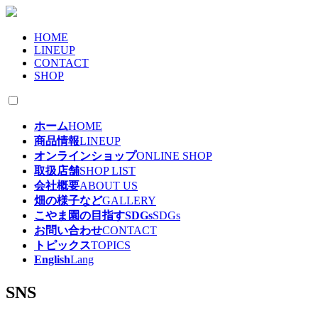
HOME
LINEUP
CONTACT
SHOP
ホーム
HOME
商品情報
LINEUP
オンラインショップ
ONLINE SHOP
取扱店舗
SHOP LIST
会社概要
ABOUT US
畑の様子など
GALLERY
こやま園の目指すSDGs
SDGs
お問い合わせ
CONTACT
トピックス
TOPICS
English
Lang
SNS