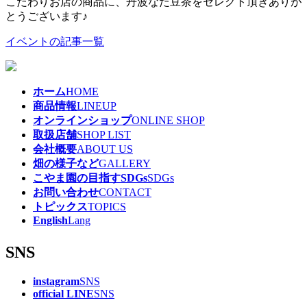
こだわりお店の商品に、丹波なた豆茶をセレクト頂きありが
とうございます♪
イベントの記事一覧
ホーム
HOME
商品情報
LINEUP
オンラインショップ
ONLINE SHOP
取扱店舗
SHOP LIST
会社概要
ABOUT US
畑の様子など
GALLERY
こやま園の目指すSDGs
SDGs
お問い合わせ
CONTACT
トピックス
TOPICS
English
Lang
SNS
instagram
SNS
official LINE
SNS