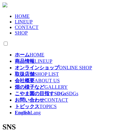
HOME
LINEUP
CONTACT
SHOP
ホーム
HOME
商品情報
LINEUP
オンラインショップ
ONLINE SHOP
取扱店舗
SHOP LIST
会社概要
ABOUT US
畑の様子など
GALLERY
こやま園の目指すSDGs
SDGs
お問い合わせ
CONTACT
トピックス
TOPICS
English
Lang
SNS