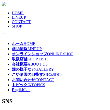
HOME
LINEUP
CONTACT
SHOP
ホーム
HOME
商品情報
LINEUP
オンラインショップ
ONLINE SHOP
取扱店舗
SHOP LIST
会社概要
ABOUT US
畑の様子など
GALLERY
こやま園の目指すSDGs
SDGs
お問い合わせ
CONTACT
トピックス
TOPICS
English
Lang
SNS