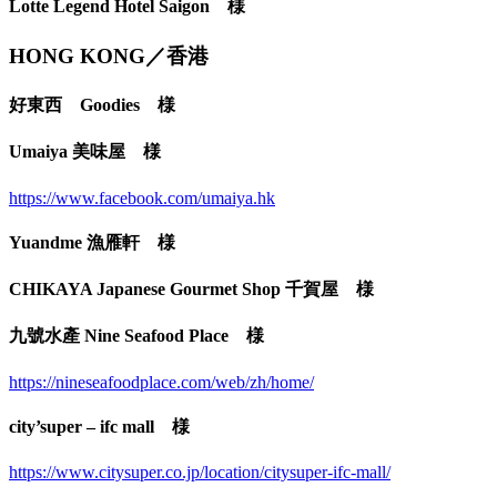
Lotte Legend Hotel Saigon‎ 様
HONG KONG／香港
好東西 Goodies 様
Umaiya 美味屋 様
https://www.facebook.com/umaiya.hk
Yuandme 漁雁軒 様
CHIKAYA Japanese Gourmet Shop 千賀屋 様
九號水產 Nine Seafood Place 様
https://nineseafoodplace.com/web/zh/home/
city’super – ifc mall 様
https://www.citysuper.co.jp/location/citysuper-ifc-mall/