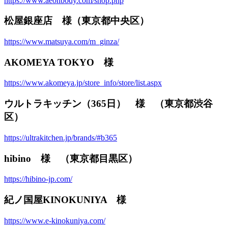
https://www.aeonbody.com/shop.php
松屋銀座店 様（東京都中央区）
https://www.matsuya.com/m_ginza/
AKOMEYA TOKYO 様
https://www.akomeya.jp/store_info/store/list.aspx
ウルトラキッチン（365日） 様 （東京都渋谷
区）
https://ultrakitchen.jp/brands/#b365
hibino 様 （東京都目黒区）
https://hibino-jp.com/
紀ノ国屋KINOKUNIYA 様
https://www.e-kinokuniya.com/