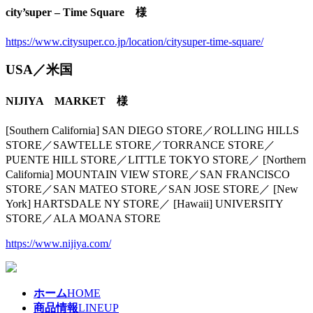
city’super – Time Square 様
https://www.citysuper.co.jp/location/citysuper-time-square/
USA／米国
NIJIYA MARKET 様
[Southern California] SAN DIEGO STORE／ROLLING HILLS
STORE／SAWTELLE STORE／TORRANCE STORE／
PUENTE HILL STORE／LITTLE TOKYO STORE／ [Northern
California] MOUNTAIN VIEW STORE／SAN FRANCISCO
STORE／SAN MATEO STORE／SAN JOSE STORE／ [New
York] HARTSDALE NY STORE／ [Hawaii] UNIVERSITY
STORE／ALA MOANA STORE
https://www.nijiya.com/
ホーム
HOME
商品情報
LINEUP