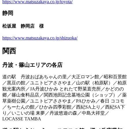
https://www.matsuzakaya.co.jp/toyota/
静岡
松坂屋 静岡店 様
https://www.matsuzakaya.co.jp/shizuoka/
関西
丹波・篠山エリアの各店
道の駅 丹波おばあちゃんの里／大正ロマン館／昭和百景館
／黒豆の館／ユニトピアささやま／山の駅（柏原駅）／柏原
観光案内所／JA丹波ひかみ とれたて野菜直売所／かどのの
郷／篠山食料品店／関西池田記念墓地公園（ショップ）／薬
草薬樹公園／ユニトピアささやま／PAひかみ／春日 ココモ
／ちーたんの館／ひかみ四季彩館／西紀SA上り／西紀SA下
り／いこいの場 来夢／丹波悠遊の森／中島大祥堂／
LOCASSE TAMBA