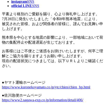
instagram
SNS
official LINE
SNS
平素より格別のご愛顧を賜り、心より御礼申し上げます。
7月28日に発生いたしました「令和8年熊本地震」により、
被災された皆様、および関係者の皆様に、謹んでお見舞い申
し上げます。
熊本県を中心とする地震の影響により、一部地域において荷
物の集配停止や配達遅延が生じております。
お客様にはご不便とご迷惑をお掛けいたしますが、何卒ご理
解とご協力を賜りますようお願い申し上げます。
現在の配送状況につきましては、以下ＵＲＬよりご確認くだ
さい。
●ヤマト運輸ホームページ
https://www.kuronekoyamato.co.jp/ytc/chien/chien_hp.html
●佐川急便ホームページ
https://www2.sagawa-exp.co.jp/information/detail/406/