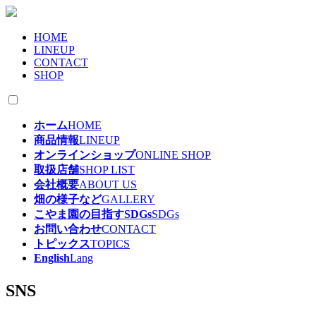
HOME
LINEUP
CONTACT
SHOP
ホーム
HOME
商品情報
LINEUP
オンラインショップ
ONLINE SHOP
取扱店舗
SHOP LIST
会社概要
ABOUT US
畑の様子など
GALLERY
こやま園の目指すSDGs
SDGs
お問い合わせ
CONTACT
トピックス
TOPICS
English
Lang
SNS