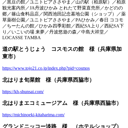
／黒豆の館／ユニトピアささやま／山の駅（柏原駅）／柏原
観光案内所／JA丹波ひかみ とれたて野菜直売所／かどのの
郷／篠山食料品店／関西池田記念墓地公園（ショップ）／薬
草薬樹公園／ユニトピアささやま／PAひかみ／春日 ココモ
／ちーたんの館／ひかみ四季彩館／西紀SA上り／西紀SA下
り／いこいの場 来夢／丹波悠遊の森／中島大祥堂／
LOCASSE TAMBA
道の駅とうじょう コスモスの館 様（兵庫県加
東市）
https://www.tojo21.co.jp/index.php?pid=cosmos
北はりま旬菜館 様（兵庫県西脇市）
https://kh-shunsai.com/
北はりまエコミュージアム 様（兵庫県西脇市）
https://michinoeki-kitaharima.com/
グランドニッコー淡路 様 （ホテルショップ）