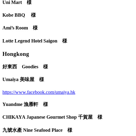
Uni Mart 様
Kobe BBQ 様
Ami’s Room 様
Lotte Legend Hotel Saigon‎ 様
Hongkong
好東西 Goodies 様
Umaiya 美味屋 様
https://www.facebook.com/umaiya.hk
Yuandme 漁雁軒 様
CHIKAYA Japanese Gourmet Shop 千賀屋 様
九號水產 Nine Seafood Place 様