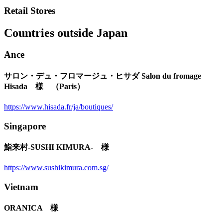
Retail Stores
Countries outside Japan
Ance
サロン・デュ・フロマージュ・ヒサダ Salon du fromage
Hisada 様 （Paris）
https://www.hisada.fr/ja/boutiques/
Singapore
鮨来村-SUSHI KIMURA- 様
https://www.sushikimura.com.sg/
Vietnam
ORANICA 様