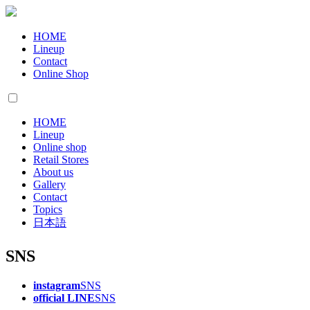
HOME
Lineup
Contact
Online Shop
HOME
Lineup
Online shop
Retail Stores
About us
Gallery
Contact
Topics
日本語
SNS
instagram
SNS
official LINE
SNS