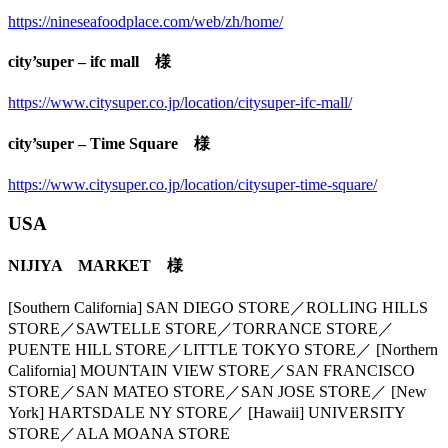
https://nineseafoodplace.com/web/zh/home/
city’super – ifc mall 様
https://www.citysuper.co.jp/location/citysuper-ifc-mall/
city’super – Time Square 様
https://www.citysuper.co.jp/location/citysuper-time-square/
USA
NIJIYA MARKET 様
[Southern California] SAN DIEGO STORE／ROLLING HILLS
STORE／SAWTELLE STORE／TORRANCE STORE／
PUENTE HILL STORE／LITTLE TOKYO STORE／ [Northern
California] MOUNTAIN VIEW STORE／SAN FRANCISCO
STORE／SAN MATEO STORE／SAN JOSE STORE／ [New
York] HARTSDALE NY STORE／ [Hawaii] UNIVERSITY
STORE／ALA MOANA STORE