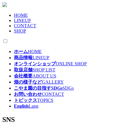
HOME
LINEUP
CONTACT
SHOP
ホーム
HOME
商品情報
LINEUP
オンラインショップ
ONLINE SHOP
取扱店舗
SHOP LIST
会社概要
ABOUT US
畑の様子など
GALLERY
こやま園の目指すSDGs
SDGs
お問い合わせ
CONTACT
トピックス
TOPICS
English
Lang
SNS