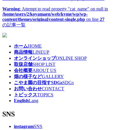
Warning
: Attempt to read property "cat_name" on null in
/home/users/2/koyamaen/web/kyme/wp/wp-
content/themes/original/content-single.php
on line
27
の記事一覧
ホーム
HOME
商品情報
LINEUP
オンラインショップ
ONLINE SHOP
取扱店舗
SHOP LIST
会社概要
ABOUT US
畑の様子など
GALLERY
こやま園の目指すSDGs
SDGs
お問い合わせ
CONTACT
トピックス
TOPICS
English
Lang
SNS
instagram
SNS