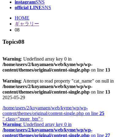
instagram
SNS
official LINE
SNS
HOME
ギャラリー
08
Topics
08
Warning
: Undefined array key 0 in
/home/users/2/koyamaen/web/kyme/wp/wp-
content/themes/original/content-single.php
on line
13
Warning
: Attempt to read property "cat_name" on null in
/home/users/2/koyamaen/web/kyme/wp/wp-
content/themes/original/content-single.php
on line
13
2025-05-29
/home/users/2/koyamaen/web/kyme/wp/wp-
content/themes/original/content-single.php on line
25
" class="more_btn">
Warning
: Undefined array key 0 in
/home/users/2/koyamaen/web/kyme/wp/wp-
content/themes/original/content-single.php
on line
27