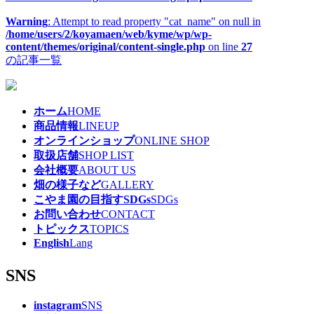
Warning
: Attempt to read property "cat_name" on null in
/home/users/2/koyamaen/web/kyme/wp/wp-
content/themes/original/content-single.php
on line
27
の記事一覧
ホーム
HOME
商品情報
LINEUP
オンラインショップ
ONLINE SHOP
取扱店舗
SHOP LIST
会社概要
ABOUT US
畑の様子など
GALLERY
こやま園の目指すSDGs
SDGs
お問い合わせ
CONTACT
トピックス
TOPICS
English
Lang
SNS
instagram
SNS