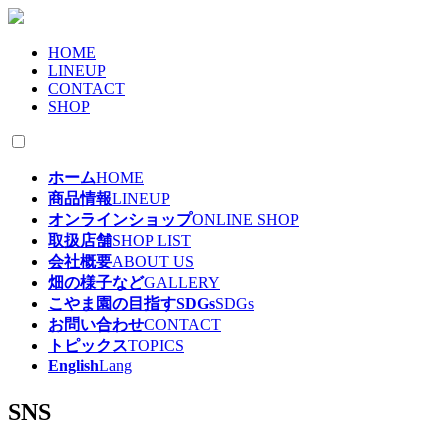
HOME
LINEUP
CONTACT
SHOP
ホーム
HOME
商品情報
LINEUP
オンラインショップ
ONLINE SHOP
取扱店舗
SHOP LIST
会社概要
ABOUT US
畑の様子など
GALLERY
こやま園の目指すSDGs
SDGs
お問い合わせ
CONTACT
トピックス
TOPICS
English
Lang
SNS