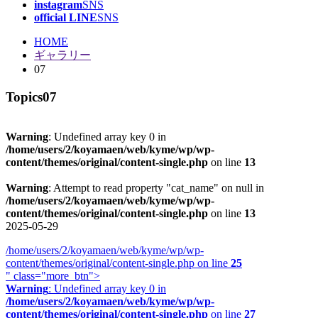
instagram
SNS
official LINE
SNS
HOME
ギャラリー
07
Topics
07
Warning
: Undefined array key 0 in
/home/users/2/koyamaen/web/kyme/wp/wp-
content/themes/original/content-single.php
on line
13
Warning
: Attempt to read property "cat_name" on null in
/home/users/2/koyamaen/web/kyme/wp/wp-
content/themes/original/content-single.php
on line
13
2025-05-29
/home/users/2/koyamaen/web/kyme/wp/wp-
content/themes/original/content-single.php on line
25
" class="more_btn">
Warning
: Undefined array key 0 in
/home/users/2/koyamaen/web/kyme/wp/wp-
content/themes/original/content-single.php
on line
27