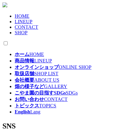
HOME
LINEUP
CONTACT
SHOP
ホーム
HOME
商品情報
LINEUP
オンラインショップ
ONLINE SHOP
取扱店舗
SHOP LIST
会社概要
ABOUT US
畑の様子など
GALLERY
こやま園の目指すSDGs
SDGs
お問い合わせ
CONTACT
トピックス
TOPICS
English
Lang
SNS