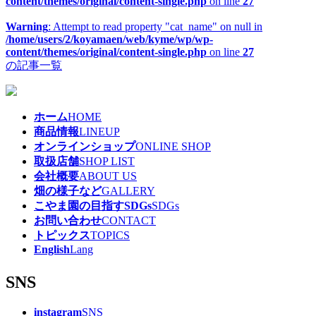
content/themes/original/content-single.php
on line
27
Warning
: Attempt to read property "cat_name" on null in
/home/users/2/koyamaen/web/kyme/wp/wp-
content/themes/original/content-single.php
on line
27
の記事一覧
ホーム
HOME
商品情報
LINEUP
オンラインショップ
ONLINE SHOP
取扱店舗
SHOP LIST
会社概要
ABOUT US
畑の様子など
GALLERY
こやま園の目指すSDGs
SDGs
お問い合わせ
CONTACT
トピックス
TOPICS
English
Lang
SNS
instagram
SNS