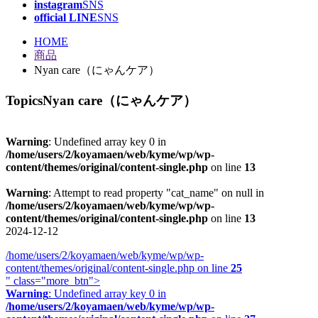
instagram
SNS
official LINE
SNS
HOME
商品
Nyan care（にゃんケア）
Topics
Nyan care（にゃんケア）
Warning
: Undefined array key 0 in
/home/users/2/koyamaen/web/kyme/wp/wp-
content/themes/original/content-single.php
on line
13
Warning
: Attempt to read property "cat_name" on null in
/home/users/2/koyamaen/web/kyme/wp/wp-
content/themes/original/content-single.php
on line
13
2024-12-12
/home/users/2/koyamaen/web/kyme/wp/wp-
content/themes/original/content-single.php on line
25
" class="more_btn">
Warning
: Undefined array key 0 in
/home/users/2/koyamaen/web/kyme/wp/wp-