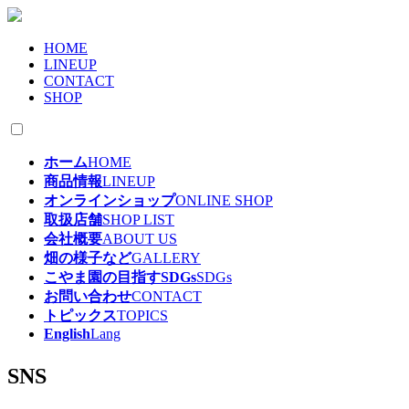
HOME
LINEUP
CONTACT
SHOP
ホーム
HOME
商品情報
LINEUP
オンラインショップ
ONLINE SHOP
取扱店舗
SHOP LIST
会社概要
ABOUT US
畑の様子など
GALLERY
こやま園の目指すSDGs
SDGs
お問い合わせ
CONTACT
トピックス
TOPICS
English
Lang
SNS