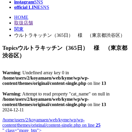
instagram
SNS
official LINE
SNS
HOME
取扱店舗
関東
ウルトラキッチン（365日） 様 （東京都渋谷区）
Topics
ウルトラキッチン（365日） 様 （東京都
渋谷区）
Warning
: Undefined array key 0 in
/home/users/2/koyamaen/web/kyme/wp/wp-
content/themes/original/content-single.php
on line
13
Warning
: Attempt to read property "cat_name" on null in
/home/users/2/koyamaen/web/kyme/wp/wp-
content/themes/original/content-single.php
on line
13
2024-12-11
/home/users/2/koyamaen/web/kyme/wp/wp-
content/themes/original/content-single.php on line
25
" class="more_btn">