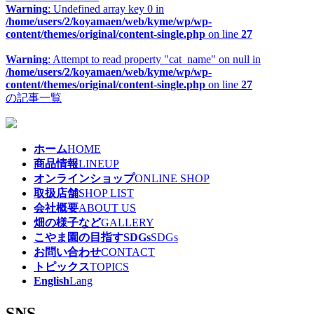
Warning
: Undefined array key 0 in
/home/users/2/koyamaen/web/kyme/wp/wp-
content/themes/original/content-single.php
on line
27
Warning
: Attempt to read property "cat_name" on null in
/home/users/2/koyamaen/web/kyme/wp/wp-
content/themes/original/content-single.php
on line
27
の記事一覧
ホーム
HOME
商品情報
LINEUP
オンラインショップ
ONLINE SHOP
取扱店舗
SHOP LIST
会社概要
ABOUT US
畑の様子など
GALLERY
こやま園の目指すSDGs
SDGs
お問い合わせ
CONTACT
トピックス
TOPICS
English
Lang
SNS