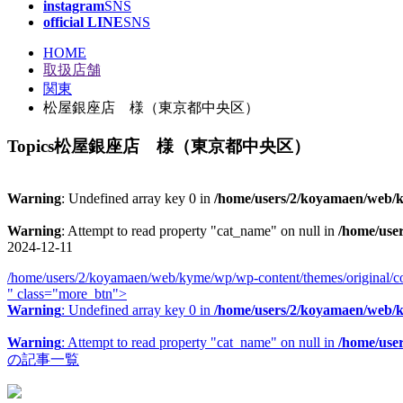
instagram
SNS
official LINE
SNS
HOME
取扱店舗
関東
松屋銀座店 様（東京都中央区）
Topics
松屋銀座店 様（東京都中央区）
Warning
: Undefined array key 0 in
/home/users/2/koyamaen/web/ky
Warning
: Attempt to read property "cat_name" on null in
/home/use
2024-12-11
/home/users/2/koyamaen/web/kyme/wp/wp-content/themes/original/co
" class="more_btn">
Warning
: Undefined array key 0 in
/home/users/2/koyamaen/web/ky
Warning
: Attempt to read property "cat_name" on null in
/home/use
の記事一覧