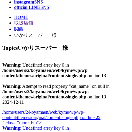
instagram
SNS
official LINE
SNS
HOME
取扱店舗
関西
いかりスーパー 様
Topics
いかりスーパー 様
Warning
: Undefined array key 0 in
/home/users/2/koyamaen/web/kyme/wp/wp-
content/themes/original/content-single.php
on line
13
Warning
: Attempt to read property "cat_name" on null in
/home/users/2/koyamaen/web/kyme/wp/wp-
content/themes/original/content-single.php
on line
13
2024-12-11
/home/users/2/koyamaen/web/kyme/wp/wp-
content/themes/original/content-single.php on line
25
" class="more_btn">
Warning
: Undefined array key 0 in