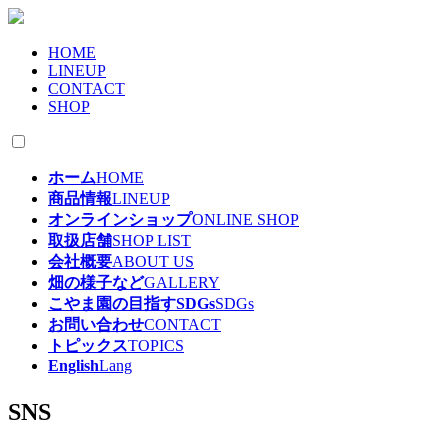
HOME
LINEUP
CONTACT
SHOP
ホーム
HOME
商品情報
LINEUP
オンラインショップ
ONLINE SHOP
取扱店舗
SHOP LIST
会社概要
ABOUT US
畑の様子など
GALLERY
こやま園の目指すSDGs
SDGs
お問い合わせ
CONTACT
トピックス
TOPICS
English
Lang
SNS