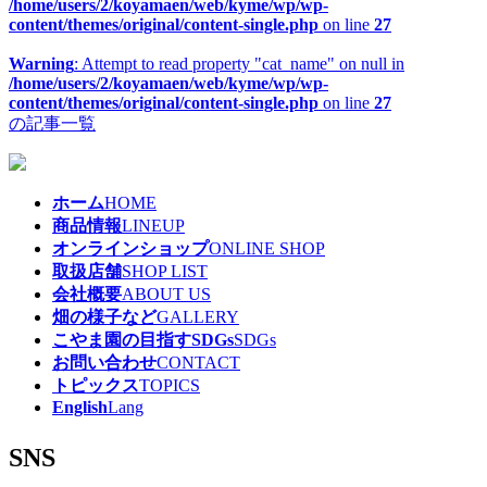
/home/users/2/koyamaen/web/kyme/wp/wp-
content/themes/original/content-single.php
on line
27
Warning
: Attempt to read property "cat_name" on null in
/home/users/2/koyamaen/web/kyme/wp/wp-
content/themes/original/content-single.php
on line
27
の記事一覧
ホーム
HOME
商品情報
LINEUP
オンラインショップ
ONLINE SHOP
取扱店舗
SHOP LIST
会社概要
ABOUT US
畑の様子など
GALLERY
こやま園の目指すSDGs
SDGs
お問い合わせ
CONTACT
トピックス
TOPICS
English
Lang
SNS