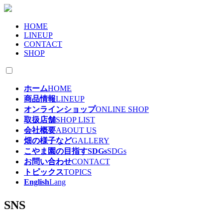
HOME
LINEUP
CONTACT
SHOP
ホーム
HOME
商品情報
LINEUP
オンラインショップ
ONLINE SHOP
取扱店舗
SHOP LIST
会社概要
ABOUT US
畑の様子など
GALLERY
こやま園の目指すSDGs
SDGs
お問い合わせ
CONTACT
トピックス
TOPICS
English
Lang
SNS