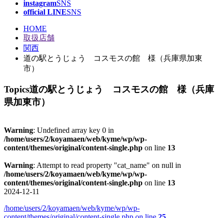
instagram
SNS
official LINE
SNS
HOME
取扱店舗
関西
道の駅とうじょう コスモスの館 様（兵庫県加東
市）
Topics
道の駅とうじょう コスモスの館 様（兵庫
県加東市）
Warning
: Undefined array key 0 in
/home/users/2/koyamaen/web/kyme/wp/wp-
content/themes/original/content-single.php
on line
13
Warning
: Attempt to read property "cat_name" on null in
/home/users/2/koyamaen/web/kyme/wp/wp-
content/themes/original/content-single.php
on line
13
2024-12-11
/home/users/2/koyamaen/web/kyme/wp/wp-
content/themes/original/content-single.php on line
25