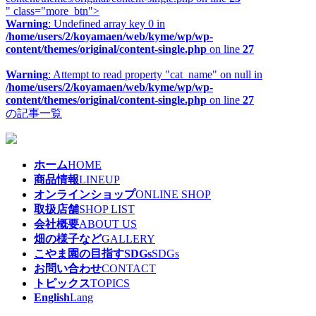
" class="more_btn">
Warning
: Undefined array key 0 in
/home/users/2/koyamaen/web/kyme/wp/wp-
content/themes/original/content-single.php
on line
27
Warning
: Attempt to read property "cat_name" on null in
/home/users/2/koyamaen/web/kyme/wp/wp-
content/themes/original/content-single.php
on line
27
の記事一覧
ホーム
HOME
商品情報
LINEUP
オンラインショップ
ONLINE SHOP
取扱店舗
SHOP LIST
会社概要
ABOUT US
畑の様子など
GALLERY
こやま園の目指すSDGs
SDGs
お問い合わせ
CONTACT
トピックス
TOPICS
English
Lang