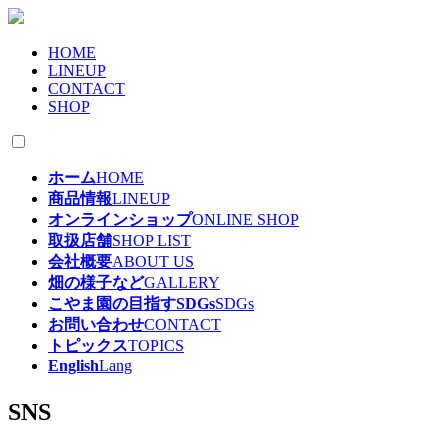
HOME
LINEUP
CONTACT
SHOP
ホーム
HOME
商品情報
LINEUP
オンラインショップ
ONLINE SHOP
取扱店舗
SHOP LIST
会社概要
ABOUT US
畑の様子など
GALLERY
こやま園の目指すSDGs
SDGs
お問い合わせ
CONTACT
トピックス
TOPICS
English
Lang
SNS