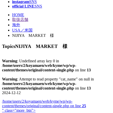
instagram
SNS
official LINE
SNS
HOME
取扱店舗
海外
USA／米国
NIJIYA MARKET 様
Topics
NIJIYA MARKET 様
Warning
: Undefined array key 0 in
/home/users/2/koyamaen/web/kyme/wp/wp-
content/themes/original/content-single.php
on line
13
Warning
: Attempt to read property "cat_name" on null in
/home/users/2/koyamaen/web/kyme/wp/wp-
content/themes/original/content-single.php
on line
13
2024-12-12
/home/users/2/koyamaen/web/kyme/wp/wp-
content/themes/original/content-single.php on line
25
" class="more_btn">