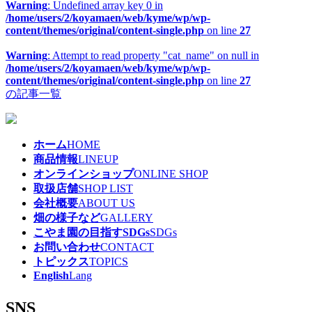
Warning
: Undefined array key 0 in
/home/users/2/koyamaen/web/kyme/wp/wp-
content/themes/original/content-single.php
on line
27
Warning
: Attempt to read property "cat_name" on null in
/home/users/2/koyamaen/web/kyme/wp/wp-
content/themes/original/content-single.php
on line
27
の記事一覧
ホーム
HOME
商品情報
LINEUP
オンラインショップ
ONLINE SHOP
取扱店舗
SHOP LIST
会社概要
ABOUT US
畑の様子など
GALLERY
こやま園の目指すSDGs
SDGs
お問い合わせ
CONTACT
トピックス
TOPICS
English
Lang
SNS